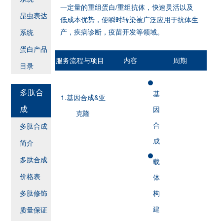
一定量的重组蛋白/重组抗体，快速灵活以及
昆虫表达
低成本优势，使瞬时转染被广泛应用于抗体生
产，疾病诊断，疫苗开发等领域。
系统
蛋白产品
服务流程与项目
内容
周期
目录
多肽合
基
1.基因合成&亚
成
因
克隆
合
多肽合成
成
简介
多肽合成
载
价格表
体
多肽修饰
构
建
质量保证