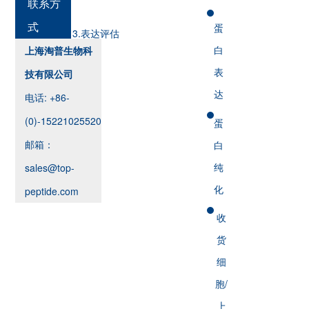
联系方
式
蛋
3.表达评估
白
上海淘普生物科
表
技有限公司
达
电话: +86-
(0)-15221025520
蛋
邮箱：
白
纯
sales@top-
化
peptide.com
收
货
细
胞/
上