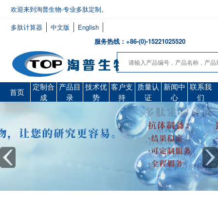
欢迎来到淘普生物-专业多肽定制。
多肽计算器
中文版
English
服务热线：+86-(0)-15221025520
定制合
产品目
技术优
客户支
质量认
新闻中
联系我
首页
成
录
势
持
证
心
们