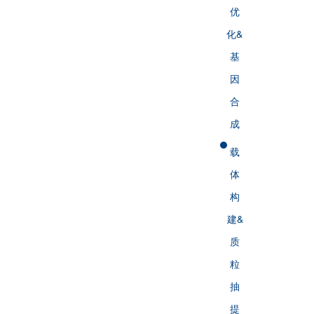
优
化&
基
因
合
成
载
体
构
建&
质
粒
抽
提