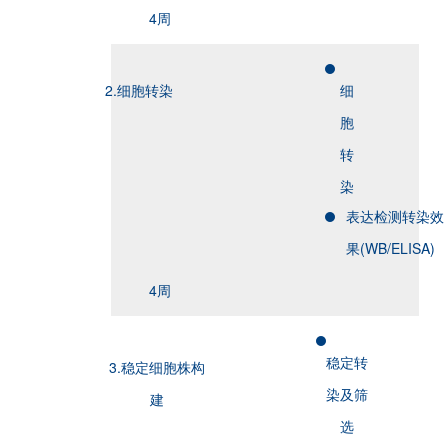
4周
2.细胞转染
细
胞
转
染
表达检测转染效
果(WB/ELISA)
4周
稳定转
3.稳定细胞株构
染及筛
建
选