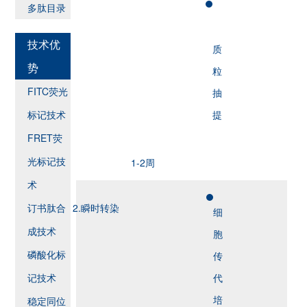
多肽目录
技术优
质
势
粒
FITC荧光
抽
标记技术
提
FRET荧
光标记技
1-2周
术
订书肽合
2.瞬时转染
细
成技术
胞
磷酸化标
传
记技术
代
培
稳定同位