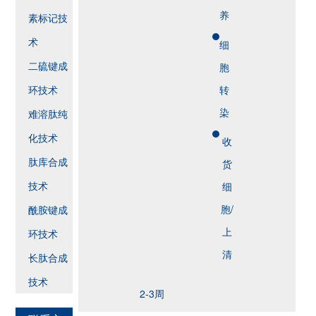
养
素标记技
术
细
二硫键成
胞
环技术
转
染
难溶肽纯
化技术
收
肽库合成
货
技术
细
胞/
酰胺键成
上
环技术
清
长肽合成
技术
2-3周