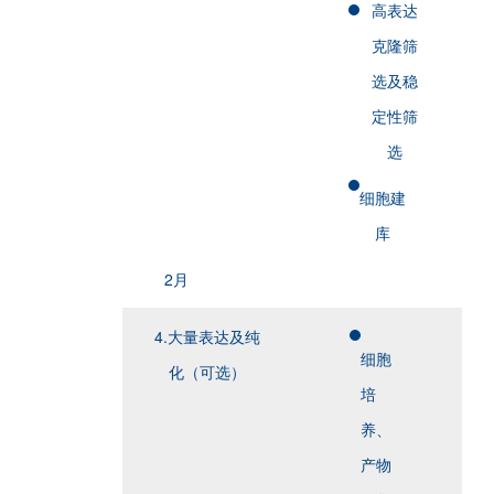
高表达
克隆筛
选及稳
定性筛
选
细胞建
库
2月
4.大量表达及纯
细胞
化（可选）
培
养、
产物