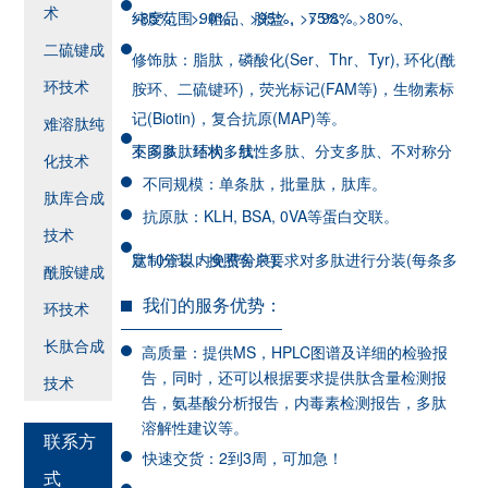
术
纯度范围：粗品、脱盐，>75%、 >80%、 >85%、 >90%、 >95%、 > 98%。
二硫键成
修饰肽：脂肽，磷酸化(Ser、Thr、Tyr), 环化(酰
环技术
胺环、二硫键环)，荧光标记(FAM等)，生物素标
记(Biotin)，复合抗原(MAP)等。
难溶肽纯
不同多肽结构：线性多肽、分支多肽、不对称分支多肽、环状多肽。
化技术
不同规模：单条肽，批量肽，肽库。
肽库合成
抗原肽：KLH, BSA, 0VA等蛋白交联。
技术
定制分装：按照客户要求对多肽进行分装(每条多肽10管以内免费分装)。
酰胺键成
我们的服务优势：
环技术
长肽合成
高质量：提供MS，HPLC图谱及详细的检验报
告，同时，还可以根据要求提供肽含量检测报
技术
告，氨基酸分析报告，内毒素检测报告，多肽
溶解性建议等。
联系方
快速交货：2到3周，可加急！
式