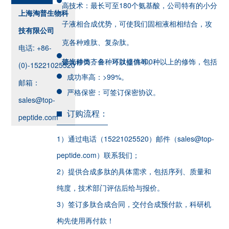
高技术：最长可至180个氨基酸，公司特有的小分
上海淘普生物科
子液相合成优势，可使我们固相液相相结合，攻
技有限公司
克各种难肽、复杂肽。
电话: +86-
修饰种类齐全：可以提供400种以上的修饰，包括荧光修饰，各种环肽修饰等。
(0)-15221025520
成功率高：>99%。
邮箱：
严格保密：可签订保密协议。
sales@top-
订购流程：
peptide.com
1）通过电话（15221025520）邮件（sales@top-
peptide.com）联系我们；
2）提供合成多肽的具体需求，包括序列、质量和
纯度，技术部门评估后给与报价。
3）签订多肽合成合同，交付合成预付款，科研机
构先使用再付款！