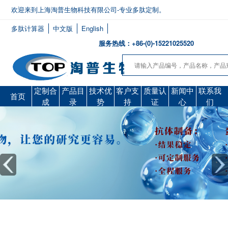
欢迎来到上海淘普生物科技有限公司-专业多肽定制。
多肽计算器
中文版
English
服务热线：+86-(0)-15221025520
定制合
产品目
技术优
客户支
质量认
新闻中
联系我
首页
成
录
势
持
证
心
们