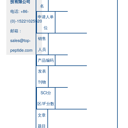
技有限公司
名
电话: +86-
申请人单
(0)-15221025520
位
邮箱：
销售
sales@top-
人员
peptide.com
产品编码
发表
刊物
SCI分
区/IF分数
文章
题目