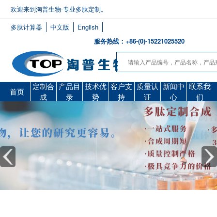
欢迎来到淘普生物-专业多肽定制。
多肽计算器
中文版
English
服务热线：+86-(0)-15221025520
定制合
产品目
技术优
客户支
质量认
新闻中
联系我
首页
成
录
势
持
证
心
们