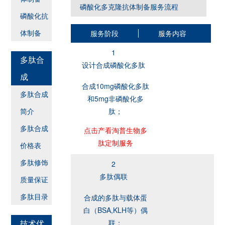
磷酸化多克隆抗体制备服务流程
磷酸化抗
体制备
服务阶段
服务内容
1
多肽合
设计合成磷酸化多肽
成
合成10mg磷酸化多肽
多肽合成
和5mg非磷酸化多
简介
肽；
多肽合成
点击产看淘普生物多
肽定制服务
价格表
多肽修饰
2
多肽偶联
质量保证
多肽目录
合成的多肽与载体蛋
白（BSA,KLH等）偶
技术优
联；