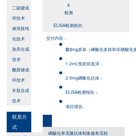
6
二硫键成
检测
环技术
ELISA检测效价。
难溶肽纯
交付内容：
化技术
肽库合成
2-3mg多肽（磷酸化多肽和非磷酸化多肽）；
技术
1-2mL免疫前血清；
酰胺键成
2-5mg磷酸化抗体；
环技术
长肽合成
ELISA检测报告；
技术
项目报告。
联系方
式
磷酸化单克隆抗体制备服务流程