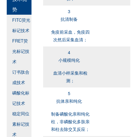
势
3
抗清制备
FITC荧光
标记技术
免疫前采血，免疫四
次然后采集血清；
FRET荧
光标记技
4
小规模纯化
术
订书肽合
血清小样采集和检
测；
成技术
磷酸化标
5
抗体亲和纯化
记技术
稳定同位
制备磷酸化亲和纯化
柱，非磷酸化多肽亲
素标记技
和柱去除交叉反应；
术