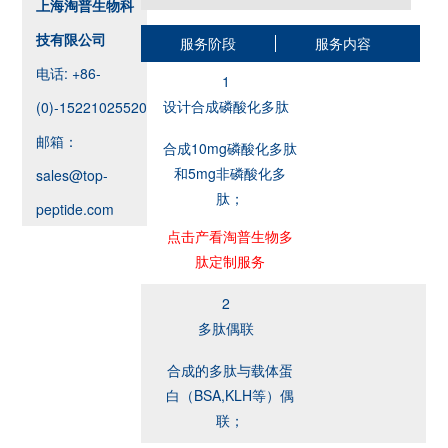
上海淘普生物科
技有限公司
服务阶段
服务内容
电话: +86-
1
设计合成磷酸化多肽
(0)-15221025520
邮箱：
合成10mg磷酸化多肽
和5mg非磷酸化多
sales@top-
肽；
peptide.com
点击产看淘普生物多
肽定制服务
2
多肽偶联
合成的多肽与载体蛋
白（BSA,KLH等）偶
联；