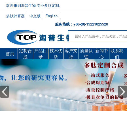
欢迎来到淘普生物-专业多肽定制。
多肽计算器
中文版
English
服务热线：+86-(0)-15221025520
定制合
产品目
技术优
客户支
质量认
新闻中
联系我
首页
成
录
势
持
证
心
们