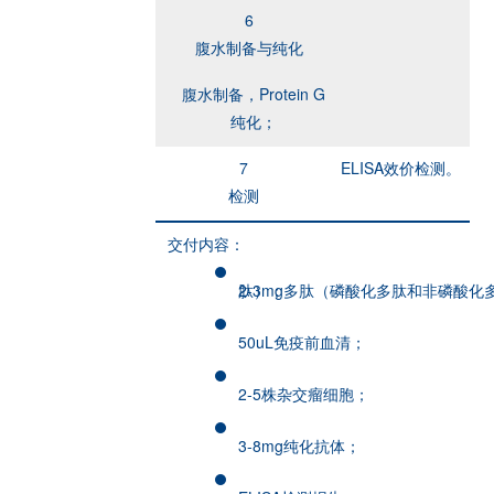
6
腹水制备与纯化
腹水制备，Protein G
纯化；
7
ELISA效价检测。
检测
交付内容：
2-3mg多肽（磷酸化多肽和非磷酸化多肽）；
50uL免疫前血清；
2-5株杂交瘤细胞；
3-8mg纯化抗体；