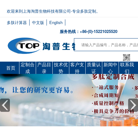
欢迎来到上海淘普生物科技有限公司-专业多肽定制。
多肽计算器
中文版
English
服务热线：+86-(0)-15221025520
定制合
产品目
技术优
客户支
质量认
新闻中
联系我
首页
成
录
势
持
证
心
们