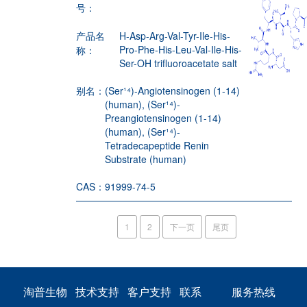
号：
产品名
H-Asp-Arg-Val-Tyr-Ile-His-
Pro-Phe-His-Leu-Val-Ile-His-
称：
Ser-OH trifluoroacetate salt
别名：
(Ser¹⁴)-Angiotensinogen (1-14)
(human), (Ser¹⁴)-
Preangiotensinogen (1-14)
(human), (Ser¹⁴)-
Tetradecapeptide Renin
Substrate (human)
CAS：
91999-74-5
1
2
下一页
尾页
淘普生物
技术支持
客户支持
联系
服务热线