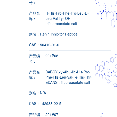
号：
产品名
H-His-Pro-Phe-His-Leu-D-
Leu-Val-Tyr-OH
称：
trifluoroacetate salt
别名：
Renin Inhibitor Peptide
CAS：
50410-01-0
产品编
201P08
号：
产品名
DABCYL-γ-Abu-Ile-His-Pro-
Phe-His-Leu-Val-Ile-His-Thr-
称：
EDANS trifluoroacetate salt
别名：
N/A
CAS：
142988-22-5
产品编
201P07