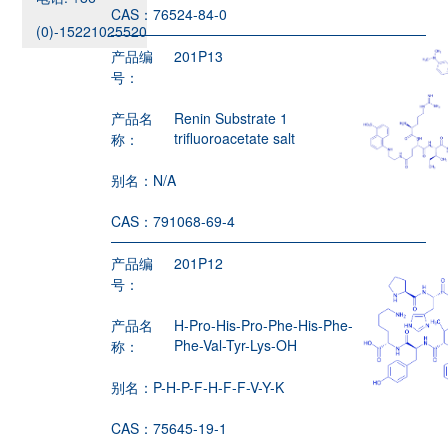
CAS：
76524-84-0
(0)-15221025520
产品编
201P13
号：
产品名
Renin Substrate 1
trifluoroacetate salt
称：
别名：
N/A
CAS：
791068-69-4
产品编
201P12
号：
产品名
H-Pro-His-Pro-Phe-His-Phe-
Phe-Val-Tyr-Lys-OH
称：
别名：
P-H-P-F-H-F-F-V-Y-K
CAS：
75645-19-1