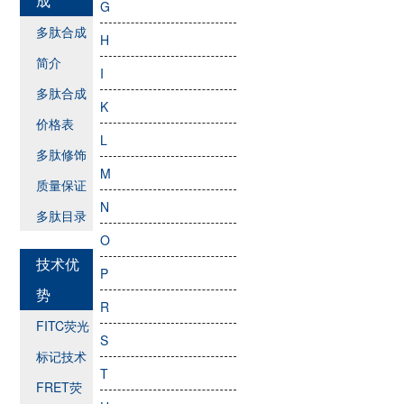
成
G
多肽合成
H
简介
I
多肽合成
K
价格表
L
多肽修饰
M
质量保证
N
多肽目录
O
技术优
P
势
R
FITC荧光
S
标记技术
T
FRET荧