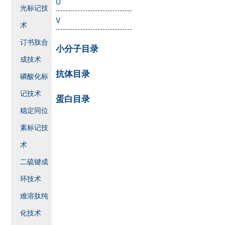
U
光标记技
V
术
订书肽合
小分子目录
成技术
抗体目录
磷酸化标
记技术
蛋白目录
稳定同位
素标记技
术
二硫键成
环技术
难溶肽纯
化技术