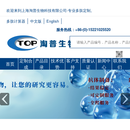
欢迎来到上海淘普生物科技有限公司-专业多肽定制。
多肽计算器
中文版
English
服务热线：+86-(0)-15221025520
定制合
产品目
技术优
客户支
质量认
新闻中
联系我
首页
成
录
势
持
证
心
们