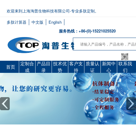
欢迎来到上海淘普生物科技有限公司-专业多肽定制。
多肽计算器
中文版
English
服务热线：+86-(0)-15221025520
定制合
产品目
技术优
客户支
质量认
新闻中
联系我
首页
成
录
势
持
证
心
们