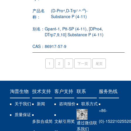
产品名
(D-Pro⁴,D-Trp⁷·⁹·¹⁰)-
Substance P (4-11)
称：
别名：
Gpant-1, Ptt-SP (4-11), [DPro4,
DTrp7,9,10] Substance P (4-11)
CAS：
86917-57-9
1
2
3
下一页
尾页
淘普生物
技术支持
客户支持
联系
服务热线
关于我们
新闻
咨询报价
联系方式
+86-
质量保证
多肽合成简
文献引用奖
(0)-1522102552
通过微信联
系我们