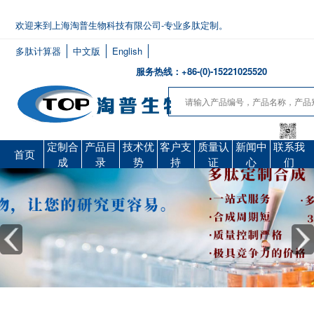
欢迎来到上海淘普生物科技有限公司-专业多肽定制。
多肽计算器
中文版
English
服务热线：+86-(0)-15221025520
定制合
产品目
技术优
客户支
质量认
新闻中
联系我
首页
成
录
势
持
证
心
们