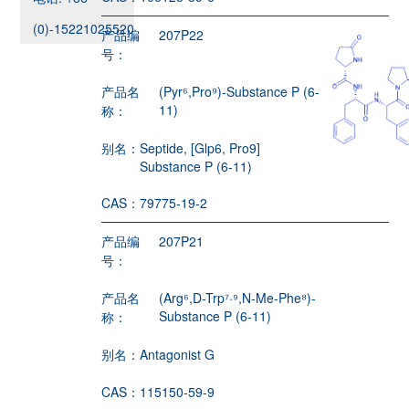
(0)-15221025520
产品编
207P22
号：
产品名
(Pyr⁶,Pro⁹)-Substance P (6-
11)
称：
别名：
Septide, [Glp6, Pro9]
Substance P (6-11)
CAS：
79775-19-2
产品编
207P21
号：
产品名
(Arg⁶,D-Trp⁷·⁹,N-Me-Phe⁸)-
Substance P (6-11)
称：
别名：
Antagonist G
CAS：
115150-59-9