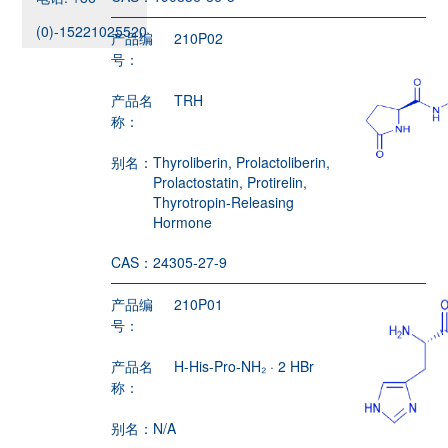
(0)-15221025520
产品编
210P02
号：
产品名
TRH
称：
别名：
Thyroliberin, Prolactoliberin,
Prolactostatin, Protirelin,
Thyrotropin-Releasing
Hormone
CAS：
24305-27-9
产品编
210P01
号：
产品名
H-His-Pro-NH₂ · 2 HBr
称：
别名：
N/A