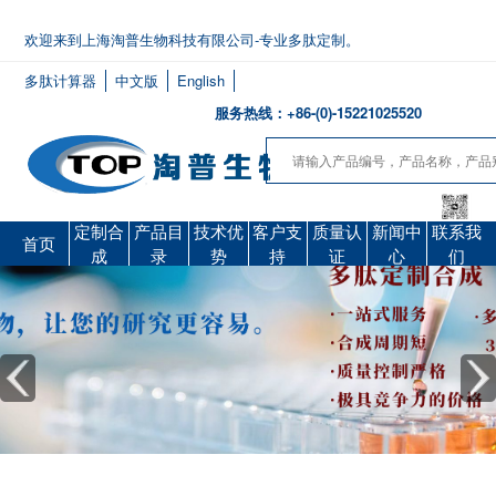
欢迎来到上海淘普生物科技有限公司-专业多肽定制。
多肽计算器
中文版
English
服务热线：+86-(0)-15221025520
定制合
产品目
技术优
客户支
质量认
新闻中
联系我
首页
成
录
势
持
证
心
们