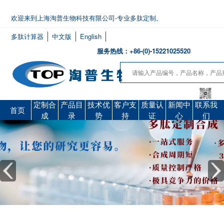
欢迎来到上海淘普生物科技有限公司-专业多肽定制。
多肽计算器
中文版
English
服务热线：+86-(0)-15221025520
定制合
产品目
技术优
客户支
质量认
新闻中
联系我
首页
成
录
势
持
证
心
们