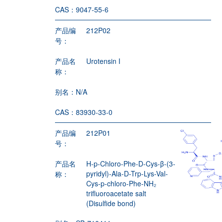
CAS：
9047-55-6
产品编
212P02
号：
产品名
Urotensin I
称：
别名：
N/A
CAS：
83930-33-0
产品编
212P01
号：
产品名
H-p-Chloro-Phe-D-Cys-β-(3-
pyridyl)-Ala-D-Trp-Lys-Val-
称：
Cys-p-chloro-Phe-NH₂
trifluoroacetate salt
(Disulfide bond)