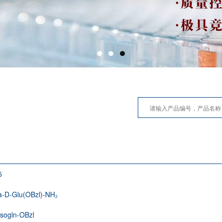
5
a-D-Glu(OBzl)-NH₂
Isogln-OBzl