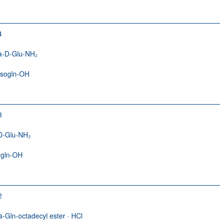
8
4
a-D-Glu-NH₂
Isogln-OH
1
3
D-Glu-NH₂
ogln-OH
9
2
a-Gln-octadecyl ester · HCl