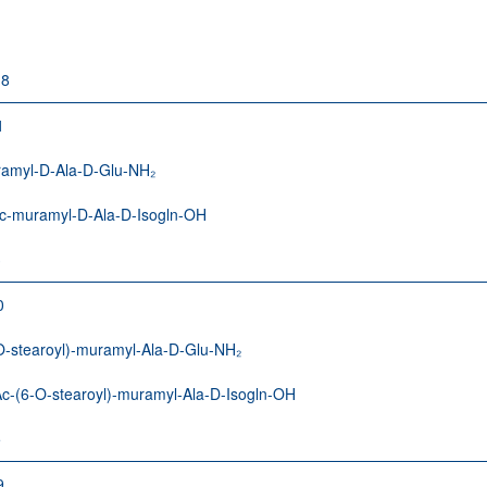
-8
1
amyl-D-Ala-D-Glu-NH₂
c-muramyl-D-Ala-D-Isogln-OH
3
0
O-stearoyl)-muramyl-Ala-D-Glu-NH₂
c-(6-O-stearoyl)-muramyl-Ala-D-Isogln-OH
5
9