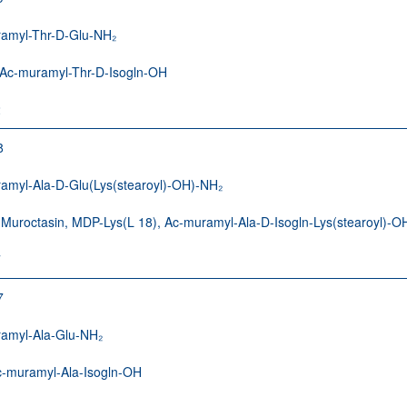
amyl-Thr-D-Glu-NH₂
 Ac-muramyl-Thr-D-Isogln-OH
2
8
amyl-Ala-D-Glu(Lys(stearoyl)-OH)-NH₂
 Muroctasin, MDP-Lys(L 18), Ac-muramyl-Ala-D-Isogln-Lys(stearoyl)-O
7
7
amyl-Ala-Glu-NH₂
-muramyl-Ala-Isogln-OH