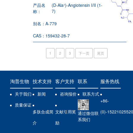
产品名
(D-Ala⁷)-Angiotensin I/II (1-
7)
称：
别名：
A-779
CAS：
159432-28-7
1
2
3
下一页
尾页
淘普生物
技术支持
客户支持
联系
服务热线
关于我们
新闻
咨询报价
联系方式
+86-
质量保证
多肽合成简
文献引用奖
(0)-1522102552
通过微信联
系我们
介
励