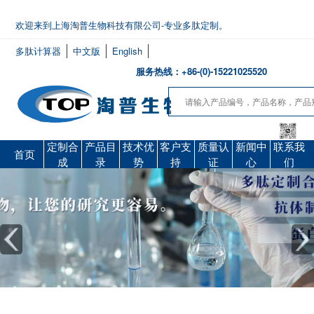
欢迎来到上海淘普生物科技有限公司-专业多肽定制。
多肽计算器
中文版
English
服务热线：+86-(0)-15221025520
定制合
产品目
技术优
客户支
质量认
新闻中
联系我
首页
成
录
势
持
证
心
们