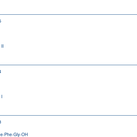
5
 II
4
 I
3
he-Phe-Gly-OH