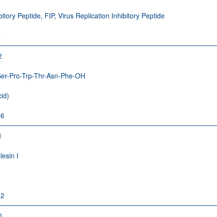
bitory Peptide, FIP, Virus Replication Inhibitory Peptide
6
2
Ser-Pro-Trp-Thr-Asn-Phe-OH
cid)
-6
1
lesin I
-2
0