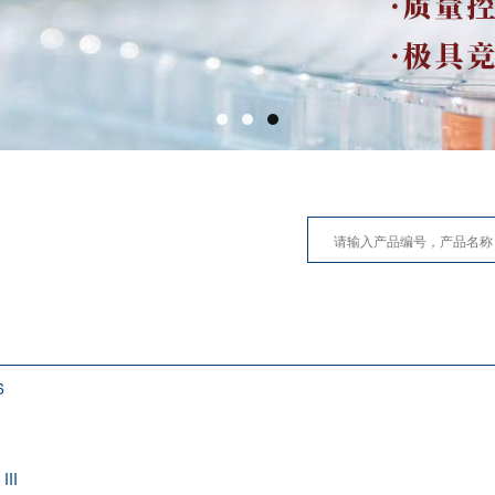
6
III