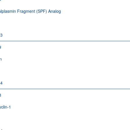
lplasmin Fragment (SPF) Analog
-3
9
n
-4
8
yclin-1