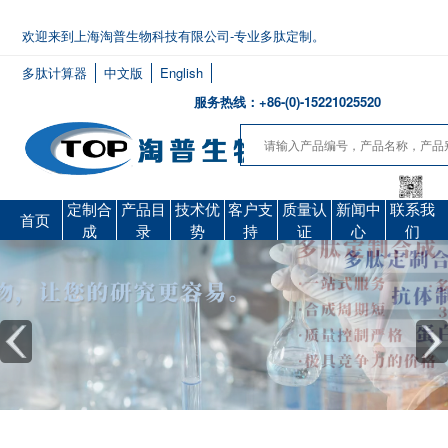
欢迎来到上海淘普生物科技有限公司-专业多肽定制。
多肽计算器
中文版
English
服务热线：+86-(0)-15221025520
定制合
产品目
技术优
客户支
质量认
新闻中
联系我
首页
成
录
势
持
证
心
们