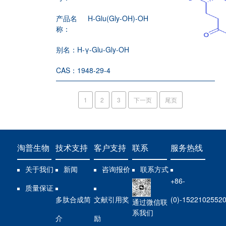
产品名
H-Glu(Gly-OH)-OH
称：
别名：
H-γ-Glu-Gly-OH
CAS：
1948-29-4
1
2
3
下一页
尾页
淘普生物
技术支持
客户支持
联系
服务热线
关于我们
新闻
咨询报价
联系方式
+86-
质量保证
多肽合成简
文献引用奖
(0)-1522102552
通过微信联
系我们
介
励