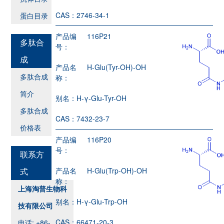
CAS：
2746-34-1
蛋白目录
产品编
116P21
多肽合
号：
成
产品名
H-Glu(Tyr-OH)-OH
多肽合成
称：
简介
别名：
H-γ-Glu-Tyr-OH
多肽合成
CAS：
7432-23-7
价格表
产品编
116P20
号：
联系方
式
产品名
H-Glu(Trp-OH)-OH
称：
上海淘普生物科
别名：
H-γ-Glu-Trp-OH
技有限公司
CAS：
66471-20-3
电话: +86-