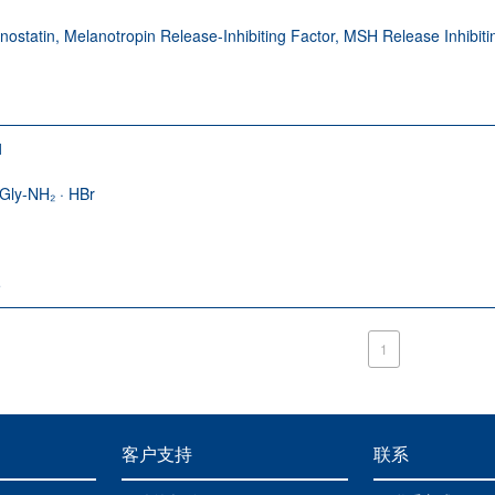
nostatin, Melanotropin Release-Inhibiting Factor, MSH Release Inhibiti
1
Gly-NH₂ · HBr
5
1
客户支持
联系