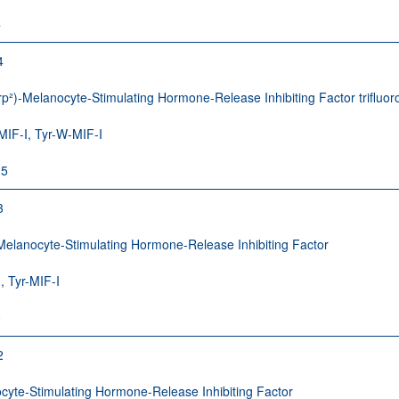
4
4
rp²)-Melanocyte-Stimulating Hormone-Release Inhibiting Factor trifluor
-MIF-I, Tyr-W-MIF-I
-5
3
-Melanocyte-Stimulating Hormone-Release Inhibiting Factor
I, Tyr-MIF-I
0
2
cyte-Stimulating Hormone-Release Inhibiting Factor