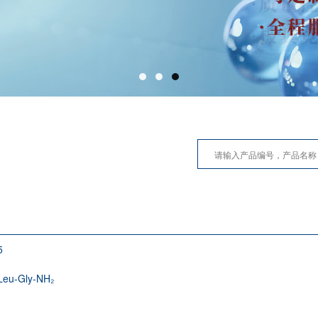
5
Leu-Gly-NH₂