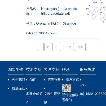
产品名
Nociceptin (1-13) amide
trifluoroacetate salt
称：
别名：
Orphanin FQ (1-13) amide
CAS：
178064-02-3
1
2
3
下一页
尾页
淘普生物
技术支持
客户支持
联系
服务热线
关于我们
新闻
咨询报价
联系方式
+86-
质量保证
多肽合成简
文献引用奖
(0)-1522102552
通过微信联
系我们
介
励