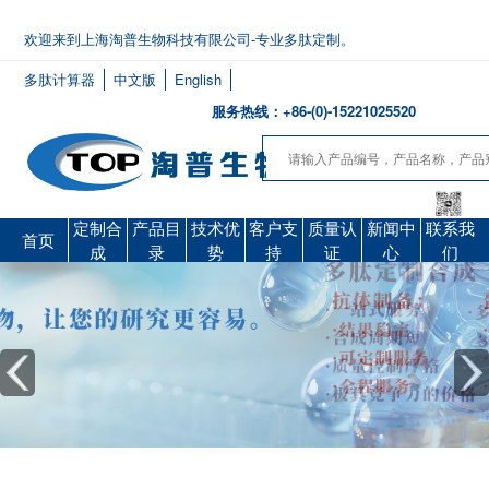
欢迎来到上海淘普生物科技有限公司-专业多肽定制。
多肽计算器
中文版
English
服务热线：+86-(0)-15221025520
定制合
产品目
技术优
客户支
质量认
新闻中
联系我
首页
成
录
势
持
证
心
们