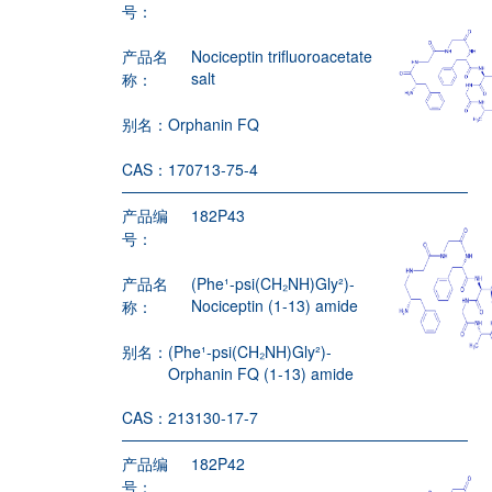
号：
产品名
Nociceptin trifluoroacetate
salt
称：
别名：
Orphanin FQ
CAS：
170713-75-4
产品编
182P43
号：
产品名
(Phe¹-psi(CH₂NH)Gly²)-
Nociceptin (1-13) amide
称：
别名：
(Phe¹-psi(CH₂NH)Gly²)-
Orphanin FQ (1-13) amide
CAS：
213130-17-7
产品编
182P42
号：