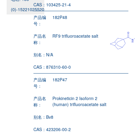
CAS：
103425-21-4
(0)-15221025520
产品编
182P48
号：
产品名
RF9 trifluoroacetate salt
称：
别名：
N/A
CAS：
876310-60-0
产品编
182P47
号：
产品名
Prokineticin 2 Isoform 2
(human) trifluoroacetate salt
称：
别名：
Bv8
CAS：
423206-00-2